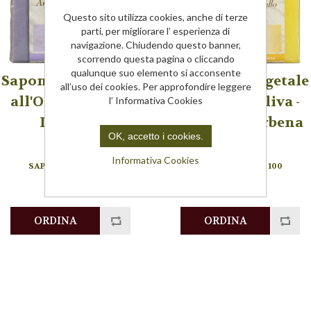
Questo sito utilizza cookies, anche di terze
parti, per migliorare l’ esperienza di
navigazione. Chiudendo questo banner,
scorrendo questa pagina o cliccando
qualunque suo elemento si acconsente
Saponetta vegetale
Saponetta vegetale
all’uso dei cookies. Per approfondire leggere
all'Olio di Oliva -
all'Olio di Oliva -
l’ Informativa Cookies
Lavanda
Limone e Verbena
OK, accetto i cookies.
110LA
110LV
Informativa Cookies
SAPONETTA GR. 100
SAPONETTA GR. 100
€3,50
€3,50