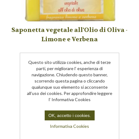
Saponetta vegetale all'Olio di Oliva -
Limone e Verbena
110LV
Questo sito utilizza cookies, anche di terze
parti, per migliorare l’ esperienza di
SAPONETTA GR. 100
navigazione. Chiudendo questo banner,
€3,50
scorrendo questa pagina o cliccando
qualunque suo elemento si acconsente
all’uso dei cookies. Per approfondire leggere
l’ Informativa Cookies
OK, accetto i cookies.
Informativa Cookies