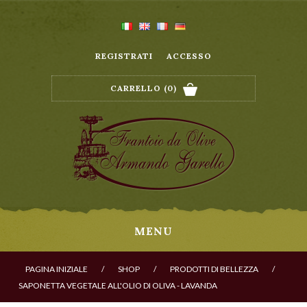
REGISTRATI
ACCESSO
CARRELLO
(0)
MENU
PAGINA INIZIALE
/
SHOP
/
PRODOTTI DI BELLEZZA
/
SAPONETTA VEGETALE ALL'OLIO DI OLIVA - LAVANDA