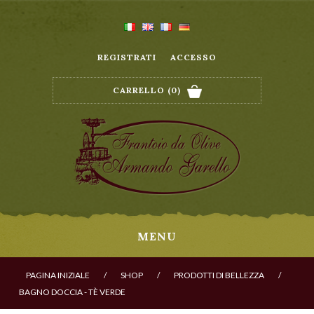
REGISTRATI
ACCESSO
CARRELLO
(0)
MENU
PAGINA INIZIALE
/
SHOP
/
PRODOTTI DI BELLEZZA
/
BAGNO DOCCIA - TÈ VERDE