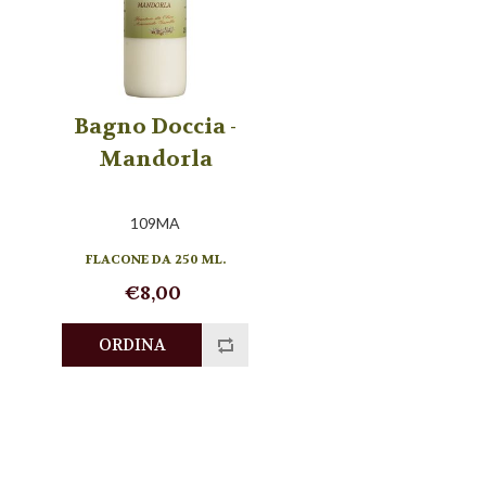
Bagno Doccia -
Mandorla
109MA
FLACONE DA 250 ML.
€8,00