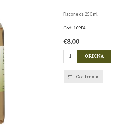
Flacone da 250 ml.
Cod:
109FA
€8,00