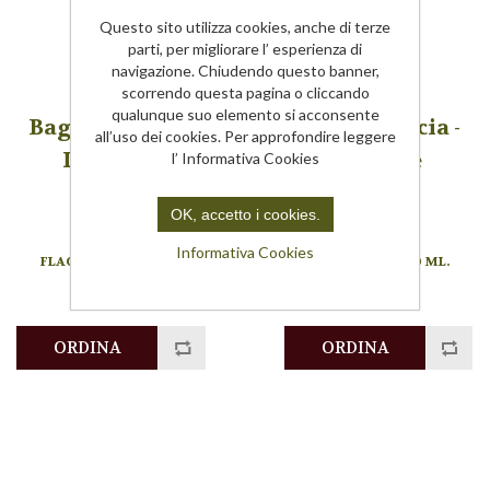
Questo sito utilizza cookies, anche di terze
parti, per migliorare l’ esperienza di
navigazione. Chiudendo questo banner,
scorrendo questa pagina o cliccando
qualunque suo elemento si acconsente
Bagno Doccia -
Bagno Doccia -
all’uso dei cookies. Per approfondire leggere
Lavanda
Limone
l’ Informativa Cookies
OK, accetto i cookies.
109LA
109LI
Informativa Cookies
FLACONE DA 250 ML.
FLACONE DA 250 ML.
€8,00
€8,00