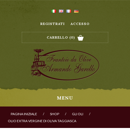
REGISTRATI
ACCESSO
CARRELLO
(0)
MENU
PAGINA INIZIALE
/
SHOP
/
GLI OLI
/
OLIO EXTRA VERGINE DI OLIVA TAGGIASCA