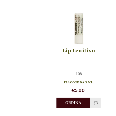
Lip Lenitivo
108
FLACONE DA 5 ML.
€5,00