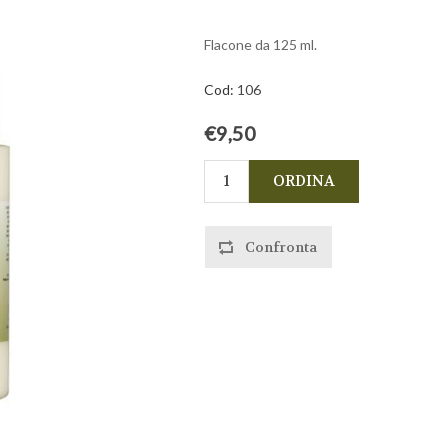
Flacone da 125 ml.
Cod:
106
€9,50