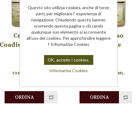
Questo sito utilizza cookies, anche di terze
parti, per migliorare l’ esperienza di
navigazione. Chiudendo questo banner,
scorrendo questa pagina o cliccando
qualunque suo elemento si acconsente
Crema Viso
Crema Viso
all’uso dei cookies. Per approfondire leggere
Coadiuvante Rughe
Idratante
l’ Informativa Cookies
OK, accetto i cookies.
103
104
Informativa Cookies
VASETTO DA 50 ML.
VASETTO DA 50 ML.
€15,00
€15,00