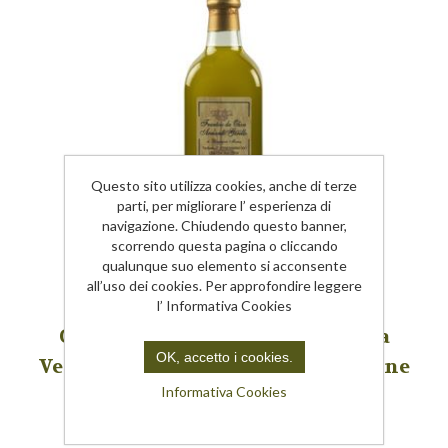
Questo sito utilizza cookies, anche di terze
parti, per migliorare l’ esperienza di
navigazione. Chiudendo questo banner,
scorrendo questa pagina o cliccando
qualunque suo elemento si acconsente
all’uso dei cookies. Per approfondire leggere
l’ Informativa Cookies
Condimento a base di Olio Extra
OK, accetto i cookies.
Vergine di Oliva Taggiasca e Limone
Informativa Cookies
035